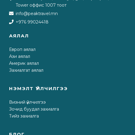
Tower оффис 1007 тоот
info@peaktravel.mn
+976 99024418
АЯЛАЛ
Европ аялал
Ази аялал
Америк аялал
Захиалгат аялал
НЭМЭЛТ ҮЙЛЧИЛГЭЭ
Визний үйлчилгээ
Зочид буудал захиалга
Тийз захиалга
БЛОГ