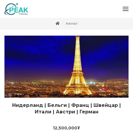
Аялал
Нидерланд | Бельги | Франц | Швейцар |
Цааш үзэх
Итали | Австри | Герман
12,500,000
₮