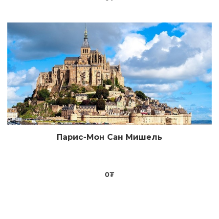
Парис-Мон Сан Мишель
Цааш үзэх
0
₮