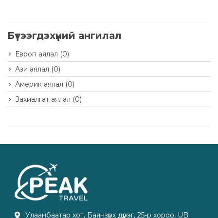
Бүтээгдэхүүний ангилал
Европ аялал
(0)
Ази аялал
(0)
Америк аялал
(0)
Захиалгат аялал
(0)
Улаанбаатар хот, Баянзүрх дүүрэг, 25-р хороо, UB