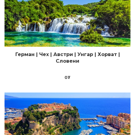
Герман | Чех | Австри | Унгар | Хорват |
Цааш үзэх
Словени
0
₮