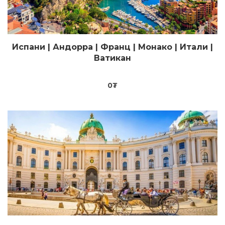
Испани | Андорра | Франц | Монако | Итали |
Цааш үзэх
Ватикан
0
₮