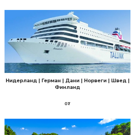
Нидерланд | Герман | Дани | Норвеги | Швед |
Цааш үзэх
Финланд
0
₮