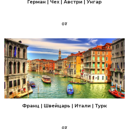
Герман | Чех | Австри | Унгар
Цааш үзэх
0
₮
Франц | Швейцарь | Итали | Турк
Цааш үзэх
0
₮